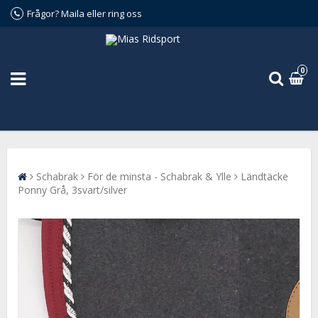
Frågor? Maila eller ring oss
0
Schabrak
För de minsta - Schabrak & Ylle
Ländtäcke
Ponny Grå, 3svart/silver