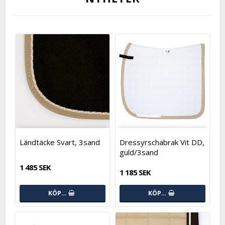
Ländtäcke Svart, 3sand
Dressyrschabrak Vit DD,
guld/3sand
1 485 SEK
1 185 SEK
KÖP…
KÖP…