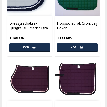
Dressyrschabrak
Hoppschabrak Grön, välj
Ljusgrå DD, marin/3grå
Dekor
1 185 SEK
1 185 SEK
KÖP…
KÖP…