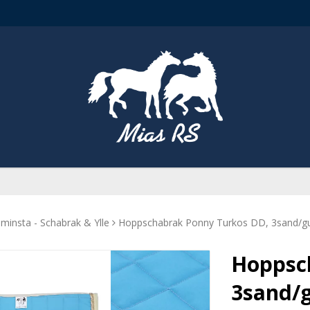
 minsta - Schabrak & Ylle
Hoppschabrak Ponny Turkos DD, 3sand/g
Hoppsc
3sand/