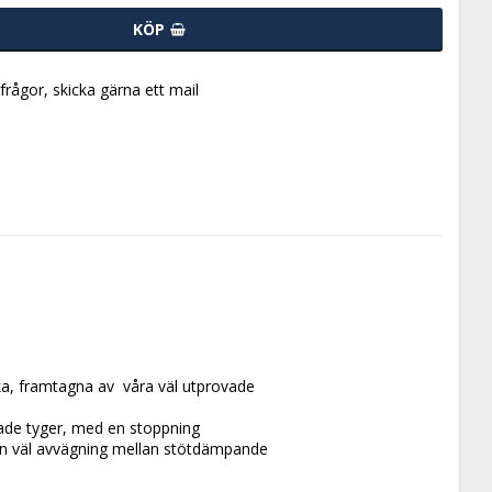
KÖP
 frågor, skicka gärna ett mail
ka, framtagna av  våra väl utprovade 
erade tyger, med en stoppning 
en väl avvägning mellan stötdämpande 