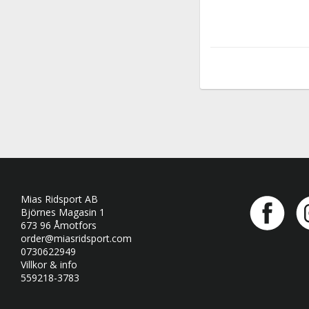
Mias Ridsport AB
Björnes Magasin 1
673 96 Åmotfors
order@miasridsport.com
0730622949
Villkor & info
559218-3783