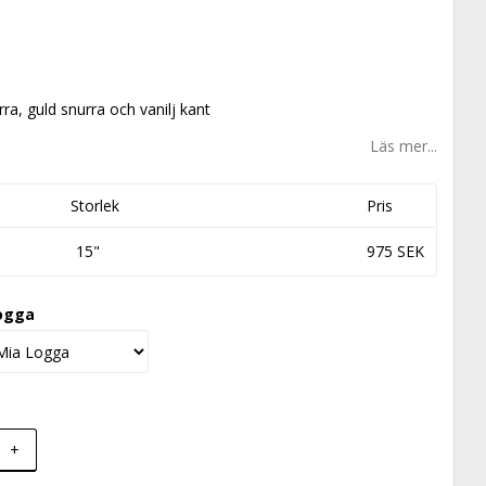
ra, guld snurra och vanilj kant
Läs mer...
Storlek
Pris
15"
975 SEK
ogga
+