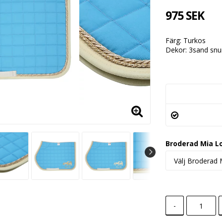
975 SEK
Färg: Turkos
Dekor: 3sand snur
Broderad Mia L
-