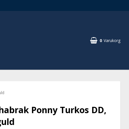
0
Varukorg
uld
habrak Ponny Turkos DD,
guld