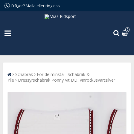
Frågor? Maila eller ring oss
0
Schabrak
För de minsta - Schabrak &
Ylle
Dressyrschabrak Ponny Vit DD, vinröd/3svartsilver