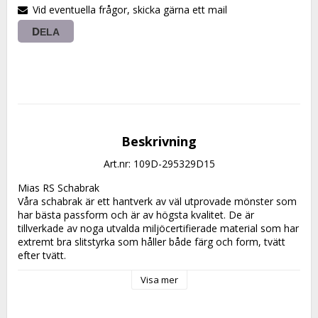
Vid eventuella frågor, skicka gärna ett mail
DELA
Beskrivning
Art.nr: 109D-295329D15
Mias RS Schabrak

Våra schabrak är ett hantverk av väl utprovade mönster som 
har bästa passform och är av högsta kvalitet. De är 
tillverkade av noga utvalda miljöcertifierade material som har 
extremt bra slitstyrka som håller både färg och form, tvätt 
efter tvätt.

Både det yttre och inre tyget är tillverkade av likvärdiga 
Visa mer
miljöcertifierade tyger, med en stoppning däremellan på 550 
gram av miljöcertifierad polyestervadd som ger en väl 
avvägning mellan stötdämpande och ventilering.