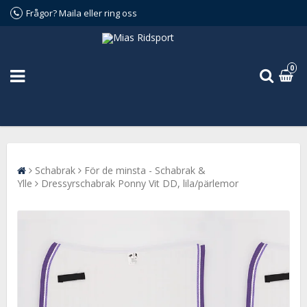
Frågor? Maila eller ring oss
0
Schabrak
För de minsta - Schabrak &
Ylle
Dressyrschabrak Ponny Vit DD, lila/pärlemor