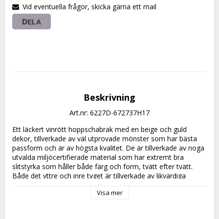
Vid eventuella frågor, skicka gärna ett mail
DELA
Beskrivning
Art.nr: 6227D-672737H17
Ett läckert vinrött hoppschabrak med en beige och guld 
dekor, tillverkade av väl utprovade mönster som har bästa 
passform och är av högsta kvalitet. De är tillverkade av noga 
utvalda miljöcertifierade material som har extremt bra 
slitstyrka som håller både färg och form, tvätt efter tvätt.

Både det yttre och inre tyget är tillverkade av likvärdiga 
miljöcertifierade tyger, med en stoppning däremellan på 550 
Visa mer
gram av miljöcertifierad polyestervadd som ger en väl 
avvägning mellan stötdämpande och ventilering.