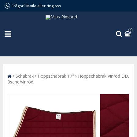
Frågor? Maila eller ring oss
0
Schabrak
Hoppschabrak 17"
Hoppschabrak Vinröd DD,
3sand/vinröd