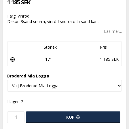
1 185 SEK
Färg: Vinröd
Dekor: 3sand snurra, vinröd snurra och sand kant
Läs mer...
Storlek
Pris
17"
1 185 SEK
Broderad Mia Logga
I lager: 7
KÖP